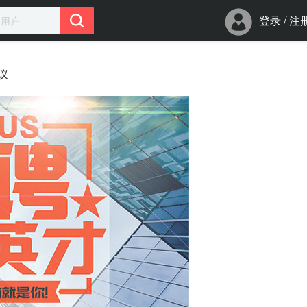
登录
/
注
议