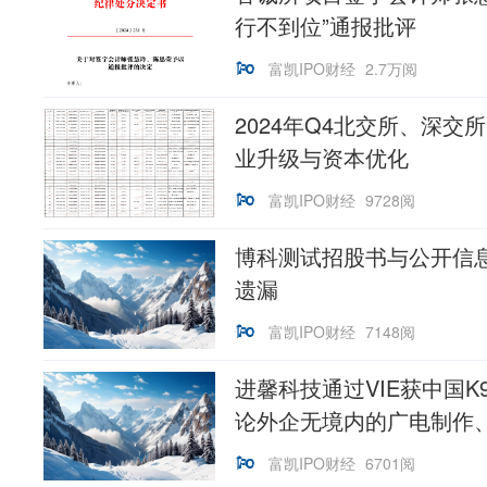
行不到位”通报批评
富凯IPO财经
2.7万阅
2024年Q4北交所、深
业升级与资本优化
富凯IPO财经
9728阅
博科测试招股书与公开信
遗漏
富凯IPO财经
7148阅
进馨科技通过VIE获中国K
论外企无境内的广电制作、.
富凯IPO财经
6701阅