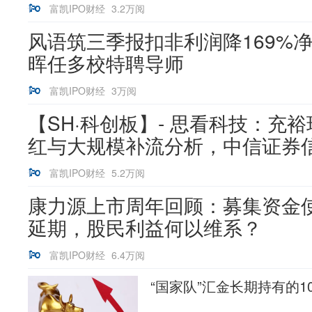
富凯IPO财经
3.2万阅
风语筑三季报扣非利润降169%净
晖任多校特聘导师
富凯IPO财经
3万阅
【SH·科创板】- 思看科技：充
红与大规模补流分析，中信证券信.
富凯IPO财经
5.2万阅
康力源上市周年回顾：募集资金
延期，股民利益何以维系？
富凯IPO财经
6.4万阅
“国家队”汇金长期持有的