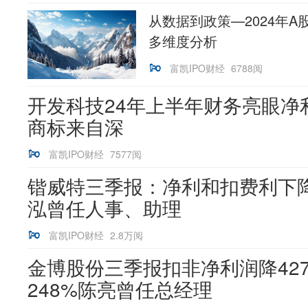
从数据到政策—2024年
多维度分析
富凯IPO财经
6788阅
开发科技24年上半年财务亮眼净
商标来自深
富凯IPO财经
7577阅
锴威特三季报：净利和扣费利下降2
泓曾任人事、助理
富凯IPO财经
2.8万阅
金博股份三季报扣非净利润降42
248%陈亮曾任总经理