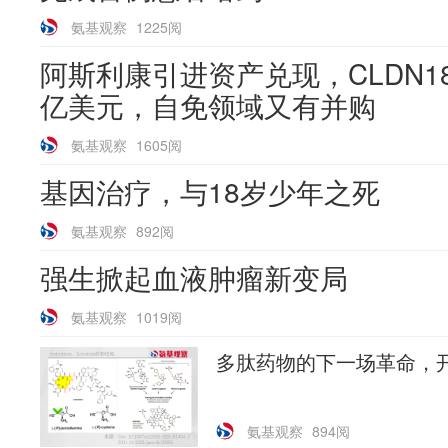
氨基观察
1225阅
阿斯利康引进资产兑现，CLDN18.
亿美元，自免领域又有并购
氨基观察
1605阅
基因治疗，与18岁少年之死
氨基观察
892阅
强生掀起血液肿瘤新变局
氨基观察
1019阅
多肽药物的下一场革命，
氨基观察
894阅